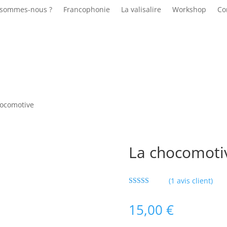
 sommes-nous ?
Francophonie
La valisalire
Workshop
Co
hocomotive
La chocomoti
(
1
avis client)
Noté
5.00
sur 5 basé
15,00
€
sur
notation
client