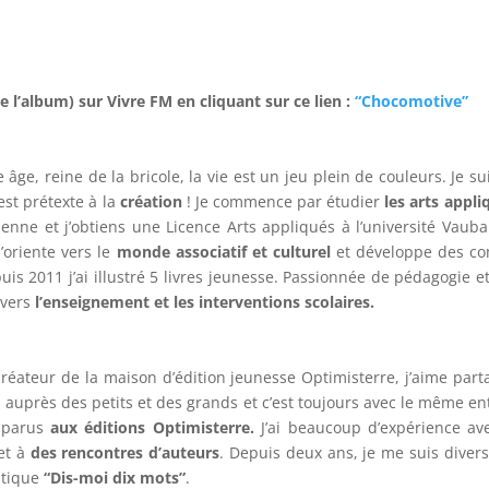
 l’album) sur Vivre FM en cliquant sur ce lien :
“Chocomotive”
 âge, reine de la bricole, la vie est un jeu plein de couleurs. Je s
est prétexte à la
création
! Je commence par étudier
les arts appli
ienne et j’obtiens une Licence Arts appliqués à l’université Va
oriente vers le
monde associatif et culturel
et développe des co
uis 2011 j’ai illustré 5 livres jeunesse. Passionnée de pédagogie 
 vers
l’enseignement et les interventions scolaires.
créateur de la maison d’édition jeunesse Optimisterre, j’aime par
s auprès des petits et des grands et c’est toujours avec le même 
s parus
aux éditions Optimisterre.
J’ai beaucoup d’expérience avec
et à
des rencontres d’auteurs
. Depuis deux ans, je me suis dive
atique
“Dis-moi dix mots”
.