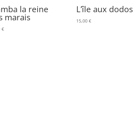
mba la reine
L’île aux dodos
s marais
15,00
€
0
€
ue de confidentialité
CGV
Mentions légales
Politique de cook