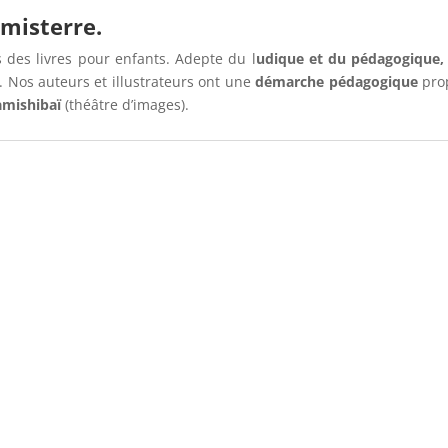
imisterre.
s des livres pour enfants. Adepte du l
udique et du pédagogique,
. Nos auteurs et illustrateurs ont une
démarche pédagogique
prop
amishibaï
(théâtre d’images).