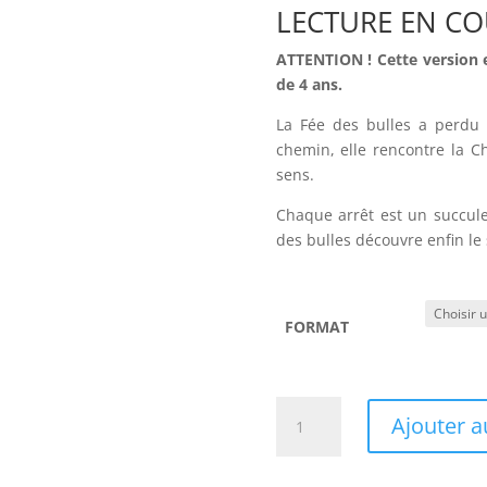
LECTURE EN C
ATTENTION ! Cette version e
de 4 ans
.
La Fée des bulles a perdu 
chemin, elle rencontre la 
sens.
Chaque arrêt est un succule
des bulles découvre enfin le
FORMAT
quantité
Ajouter a
de
La
chocomotive