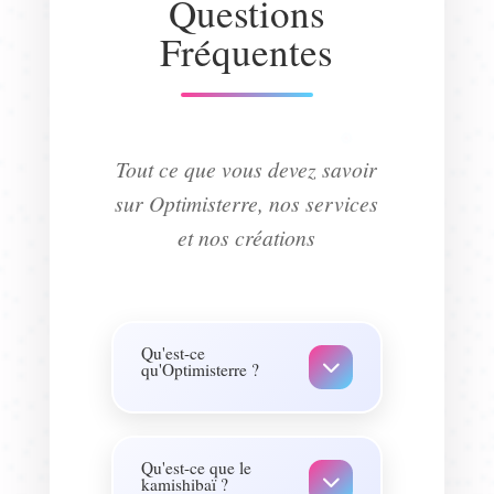
Questions
Fréquentes
Tout ce que vous devez savoir
sur Optimisterre, nos services
et nos créations
Qu'est-ce
qu'Optimisterre ?
Optimisterre est une
association culturelle
créée
Qu'est-ce que le
kamishibaï ?
en 2011 qui défend l'accès à la